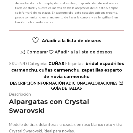
dependiendo de la complejidad del modelo, disponibilidad de materiales
fuera de stock y puesta en marcha desde la aceptación del cliente. Siempre
se informará de los plazos. En caso que el cliente necesite entrega urgente,
puede comunicarlo en el momento de hacer la compra y se le agilizará en
función de las posibilidades.
Añadir a la lista de deseos
Comparar
Añadir a la lista de deseos
SKU:
N/D
Categoría:
CUÑAS
Etiquetas:
bridal espadrilles
carmenchu
,
cuñas carmenchu
,
zapatillas esparto
de novia carmenchu
DESCRIPCIÓN
INFORMACIÓN ADICIONAL
VALORACIONES (1)
GUÍA DE TALLAS
Descripción
Alpargatas con Crystal
Swarovski
Modelo de tiras delanteras cruzadas en raso blanco roto y tira
Crystal Swarovski, ideal para novias.