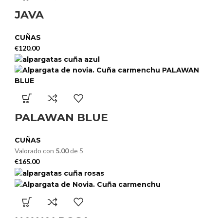
JAVA
CUÑAS
€
120.00
PALAWAN BLUE
CUÑAS
Valorado con
5.00
de 5
€
165.00