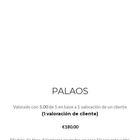
PALAOS
Valorado con
5.00
de 5 en base a
1
valoración de un cliente
(
1
valoración de cliente)
€
180.00
Modelo de tiras delanteras cruzadas en raso blanco roto y tira