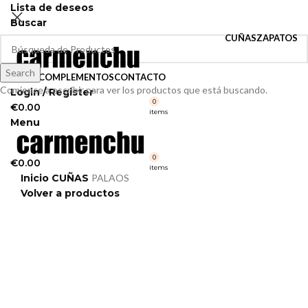
Lista de deseos
Buscar
CUÑAS
ZAPATOS
Search
VELOS
COMPLEMENTOS
CONTACTO
Comience a escribir para ver los productos que está buscando.
Login / Register
0
€
0.00
items
Menu
0
€
0.00
items
Inicio
CUÑAS
PALAOS
Volver a productos