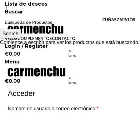
Lista de deseos
Buscar
CUÑAS
ZAPATOS
Search
VELOS
COMPLEMENTOS
CONTACTO
Comience a escribir para ver los productos que está buscando.
Login / Register
0
€
0.00
items
Menu
0
€
0.00
items
Acceder
Nombre de usuario o correo electrónico
*