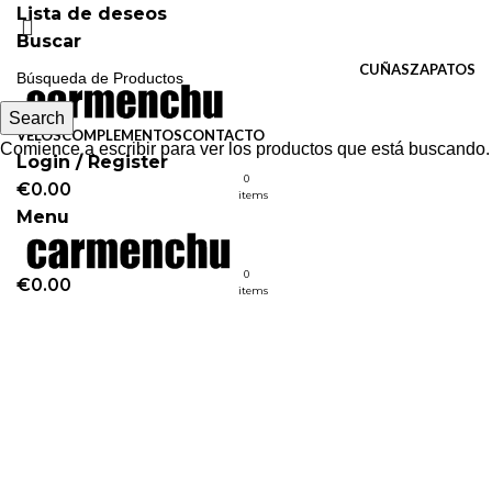
Lista de deseos
Buscar
CUÑAS
ZAPATOS
Search
VELOS
COMPLEMENTOS
CONTACTO
Comience a escribir para ver los productos que está buscando.
Login / Register
0
€
0.00
items
Menu
0
€
0.00
items