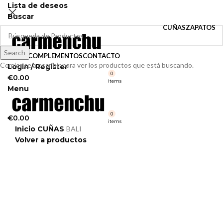
Lista de deseos
Buscar
CUÑAS
ZAPATOS
Search
VELOS
COMPLEMENTOS
CONTACTO
Comience a escribir para ver los productos que está buscando.
Login / Register
0
€
0.00
items
Menu
0
€
0.00
items
Inicio
CUÑAS
BALI
Volver a productos