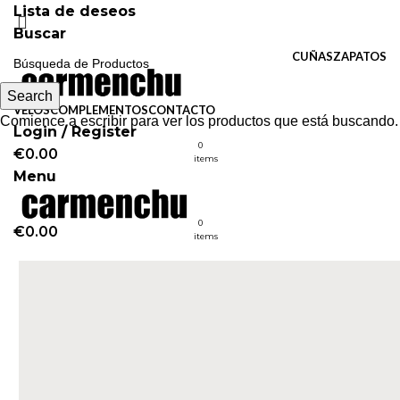
Lista de deseos
Buscar
CUÑAS
ZAPATOS
Search
VELOS
COMPLEMENTOS
CONTACTO
Comience a escribir para ver los productos que está buscando.
Login / Register
0
€
0.00
items
Menu
0
€
0.00
items